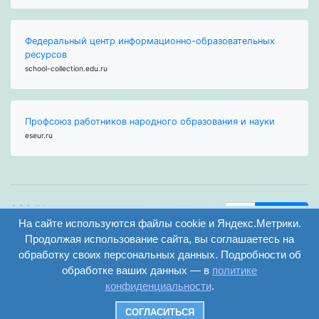
Федеральный центр информационно-образовательных
ресурсов
school-collection.edu.ru
Профсоюз работников народного образования и науки
eseur.ru
ООО "Центр
Найти
образования и
На сайте используются файлы cookie и Яндекс.Метрики.
вход
консалтинга"
Продолжая использование сайта, вы соглашаетесь на
Версия
Волгоград 2008-
обработку своих персональных данных. Подробности об
регистрация
сайта для
2026
обработке ваших данных — в
политике
слабовидящих
конфиденциальности
.
Сайт создан на
конструкторе
СОГЛАСИТЬСЯ
ОШКОЛЕ.РУ